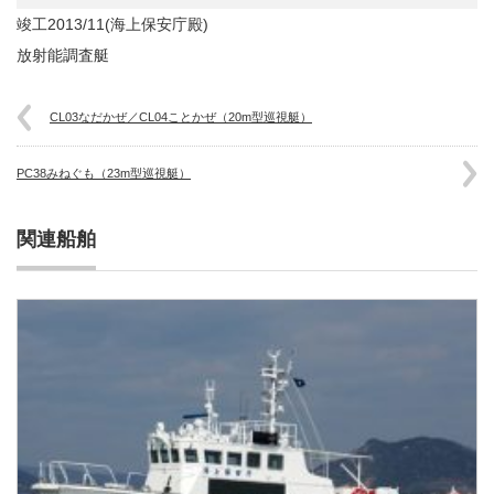
竣工2013/11(海上保安庁殿)
放射能調査艇
CL03なだかぜ／CL04ことかぜ（20m型巡視艇）
PC38みねぐも（23m型巡視艇）
関連船舶