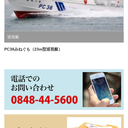
巡視艇
PC38みねぐも（23m型巡視艇）