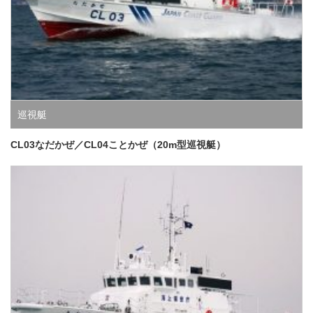
巡視艇
CL03なだかぜ／CL04ことかぜ（20m型巡視艇）