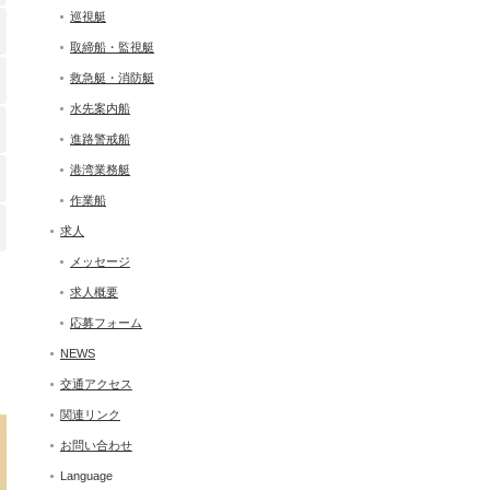
巡視艇
取締船・監視艇
救急艇・消防艇
水先案内船
進路警戒船
港湾業務艇
作業船
求人
メッセージ
求人概要
応募フォーム
NEWS
交通アクセス
関連リンク
お問い合わせ
Language