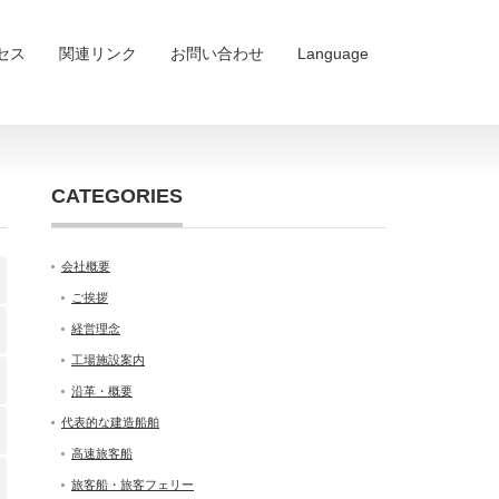
セス
関連リンク
お問い合わせ
Language
CATEGORIES
会社概要
ご挨拶
経営理念
工場施設案内
沿革・概要
代表的な建造船舶
高速旅客船
旅客船・旅客フェリー